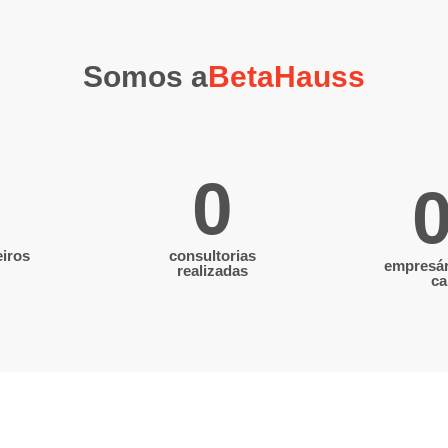
Somos a
BetaHauss
0
eiros
consultorias
empresár
realizadas
ca