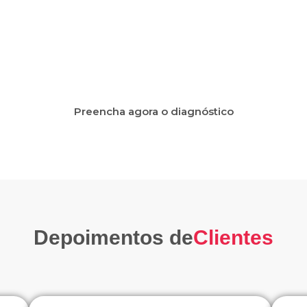
stico, realizamos uma análise minuciosa da sua emp
tificar formas de maximizar a competitividade.
Preencha agora o diagnóstico
Depoimentos de
Clientes